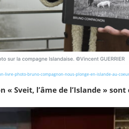
-un-livre-photo-bruno-compagnon-nous-plonge-en-islande-au-coe
n « Sveit, l’âme de l’Islande » son