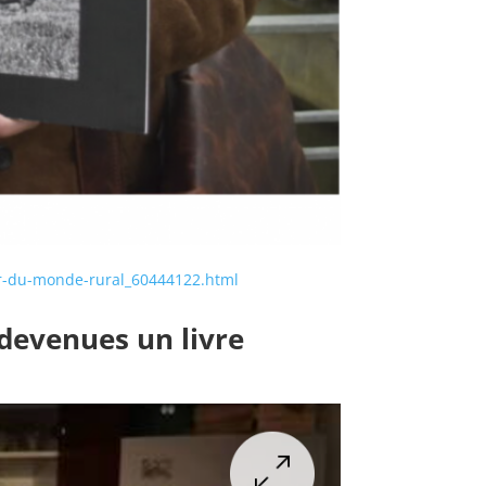
ur-du-monde-rural_60444122.html
t devenues un livre