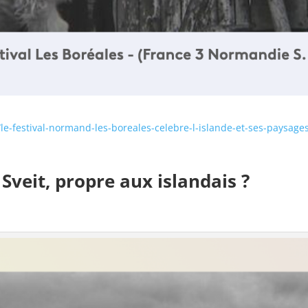
/le-festival-normand-les-boreales-celebre-l-islande-et-ses-paysage
Sveit, propre aux islandais ?