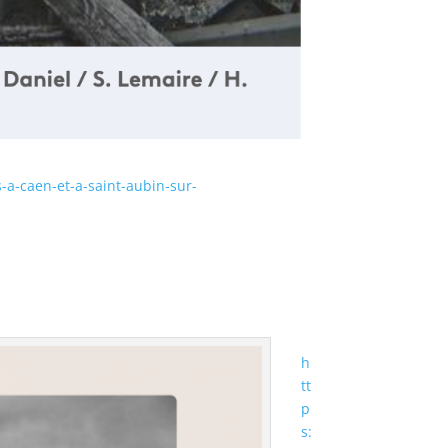
s-a-caen-et-a-saint-aubin-sur-
h
tt
p
s: