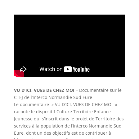
VU D’ICI, VUES DE CHEZ MOI
– Documentaire sur le
CTEJ de l’Interco Normandie Sud Eure
Le documentaire » VU D’ICI, VUES DE CHEZ MOI »
raconte le dispositif Culture Territoire Enfance
Jeunesse qui s’inscrit dans le projet de Territoire des
services à la population de l’Interco Normandie Sud
Eure, dont un des objectifs est de contribuer à