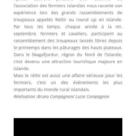
l’association des fermiers islandais nous raconte son
expérience lors des grands rassemblements de
troupeaux appelés Rettir ou round up en Islande.
Par tous les temps, chaque année à la mi-
septembre, fermiers et cavaliers, participent au
rassemblement des troupeaux laissés libres depuis
le printemps dans les pâturages des hauts plateaux.
Dans le Skagafjordur, région du Nord de l’Islande,
c’est devenu une attraction touristique majeure en
islande.
Mais le réttir est aussi une affaire sérieuse pour les
fermiers, c’est un des événements les plus
importants du monde rural islandais.
Réalisation :Bruno Compagnon/ Lucie Compagnon